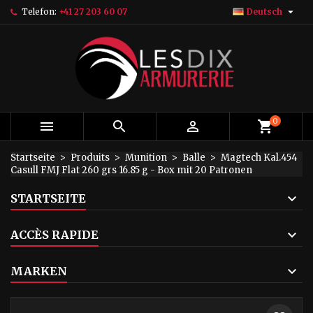

Telefon:
+41 27 203 60 07
Deutsch
×
×
×
My wishlists
Wunschliste erstellen
Anmelden
add_circle_outline
Create new list
Sie müssen angemeldet sein, um Artikel Ihrer
Name der Wunschliste
Wunschliste hinzufügen zu können.
Abbrechen
Anmelden
0



Abbrechen
Wunschliste erstellen
Startseite
Produits
Munition
Balle
Magtech Kal.454
Casull FMJ Flat 260 grs 16.85 g - Box mit 20 Patronen
STARTSEITE
ACCÈS RAPIDE
MARKEN