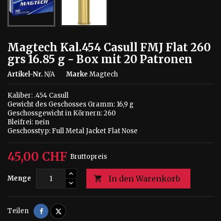
Magtech Kal.454 Casull FMJ Flat 260
grs 16.85 g - Box mit 20 Patronen
Artikel-Nr.
N/A
Marke
Magtech
Kaliber: .454 Casull
Gewicht des Geschosses Gramm: 16,9 g
Geschossgewicht in Körnern: 260
Bleifrei: nein
Geschosstyp: Full Metal Jacket Flat Nose
45,00 CHF
Bruttopreis
In den Warenkorb
Menge

Teilen
Tweet
Teilen