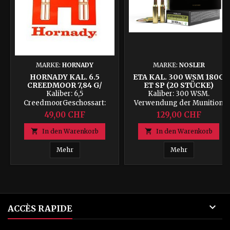
MARKE:
HORNADY
MARKE:
NOSLER
HORNADY KAL. 6.5
ETA KAL. 300 WSM 180G
CREEDMOOR 7,84 G/
ET SP (20 STÜCKE)
120GRS GMX - BOX MIT
Kaliber: 6,5
Kaliber: 300 WSM.
20 PATRONEN
CreedmoorGeschossart:
Verwendung der Munition
GMX Gewicht des
Wild in Hirschgröße.
49,00 CHF
129,00 CHF
Geschosses: 120 grains / 7,84
Geschossprofil: Spitzer
Gramm
Geschossart: Spitzer Gewicht

In den Warenkorb

In den Warenkorb
des Geschosses: 180 g
Bleifrei: Ja Länge des
Hornady Kal. 6.5 Creedmoor 7,84 g/ 120grs GMX -
ETA Kal. 300 
Mehr
Mehr
Testlaufs: 24 Zoll Rotation
des Testlaufs: 1- 10 Zoll

ACCÈS RAPIDE