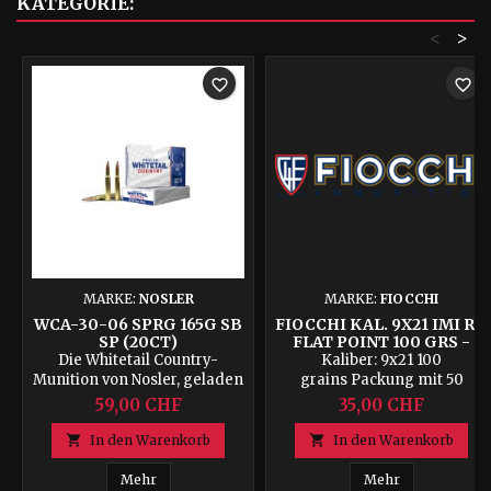
KATEGORIE:
<
>
favorite_border
favorite_border
MARKE:
NOSLER
MARKE:
FIOCCHI
WCA-30-06 SPRG 165G SB
FIOCCHI KAL. 9X21 IMI RH
SP (20CT)
FLAT POINT 100 GRS -
BOX MIT 50 PATRONEN
Die Whitetail Country-
Kaliber: 9x21 100
Munition von Nosler, geladen
grains Packung mit 50
mit dem legendären Solid
Patronen
59,00 CHF
35,00 CHF
Base-Geschoss, ist das
Ergebnis jahrzehntelanger

In den Warenkorb

In den Warenkorb
Erfahrung in der Jagd und
wurde speziell für die
WCA-30-06 Sprg 165g SB SP (20ct)
Fiocchi Kal. 
Mehr
Mehr