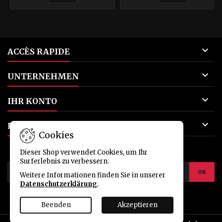
Hirschjagd entwickelt. Das
Solid Base-Geschoss, das für
seine Präzision und
Endleistung bekannt ist,
verfügt über eine konische
Hülse der fünften

ACCÈS RAPIDE
Generation und eine solide,
schwere...

UNTERNEHMEN

IHR KONTO

KONTAKT
Cookies
NEWSLETTER
Dieser Shop verwendet Cookies, um Ihr
Surferlebnis zu verbessern.
Weitere Informationen finden Sie in unserer
Datenschutzerklärung
.
Facebook
Twitter
YouTube
Pinterest
Instagram
Beenden
Akzeptieren