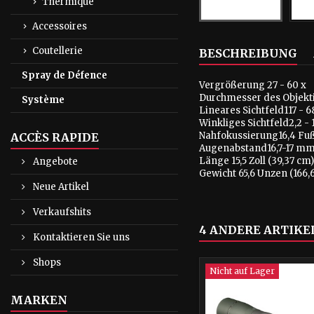
Thermique
Accessoires
Coutellerie
BESCHREIBUNG
Spray de Défence
Vergrößerung 27 - 60 x
Durchmesser des Objekt
Système
Lineares Sichtfeld117 - 
Winkliges Sichtfeld2,2 - 
Nahfokussierung16,4 Fu
ACCÈS RAPIDE
Augenabstand16,7-17 m
Länge 15,5 Zoll (39,37 cm
Angebote
Gewicht 65,6 Unzen (166,
Neue Artikel
Verkaufshits
4 ANDERE ARTIKEL
Kontaktieren Sie uns
Shops
Nicht auf Lager
MARKEN