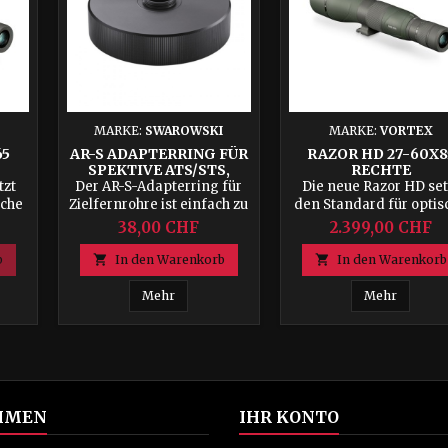
MARKE:
SWAROWSKI
MARKE:
VORTEX
65
AR-S ADAPTERRING FÜR
RAZOR HD 27-60X8
SPEKTIVE ATS/STS,
RECHTE
ATM/STM, STR
tzt
Der AR-S-Adapterring für
Die neue Razor HD set
sche
Zielfernrohre ist einfach zu
den Standard für optis
ien
installieren und ermöglicht
High-End-Technologi
38,00 CHF
2.399,00 CHF
n,
es Ihnen, Ihr ATS/STS- oder
mit einer funktionale
STR-Zielfernrohr mit Ihrem
ultraprofilierten
b

In den Warenkorb

In den Warenkorb
neu
Smartphone zu verbinden.
Fertigungspräzision 
en
und ist eine der best
D 22-48x65 (Droite)
AR-S Adapterring für Spektive ATS/STS, ATM
Razor H
Mehr
Mehr
dem
Ortungsbrillen auf d
us
Markt. Die Linsen au
ie
Premium HD-Glas, d
d
sorgfältig von Hand
h
ausgewählt und nac
s
strengen Standards
HMEN
IHR KONTO
en
präzisionsgeschliffe
r
wurden, sorgen für