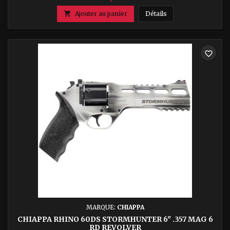
Korth Heritage Bro

Ajouter au panier
Détails
favorite_border
MARQUE:
CHIAPPA
CHIAPPA RHINO 60DS STORMHUNTER 6" .357 MAG 6
RD REVOLVER