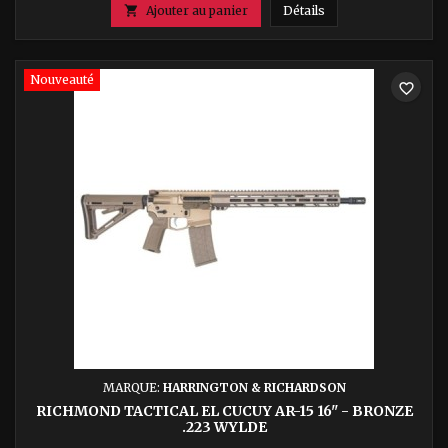
STEYR ARMS M9-A2

Ajouter au panier
Détails
Nouveauté
favorite_border
MARQUE:
HARRINGTON & RICHARDSON
RICHMOND TACTICAL EL CUCUY AR-15 16'' - BRONZE
.223 WYLDE