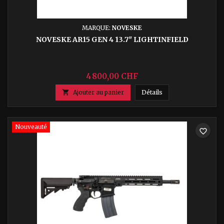
MARQUE:
NOVESKE
NOVESKE AR15 GEN 4 13.7" LIGHTINFIELD
4 800,00 CHF
Noveske AR15 Gen 4 1

Ajouter au panier
Détails
Nouveauté
favorite_border