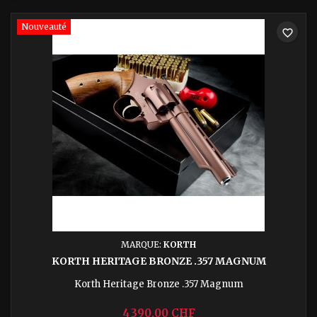
Nouveauté
favorite_border
MARQUE:
KORTH
KORTH HERITAGE BRONZE .357 MAGNUM
Korth Heritage Bronze .357 Magnum
4 390,00 CHF