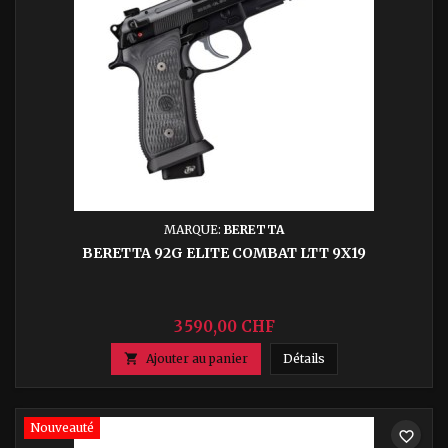
MARQUE:
BERETTA
BERETTA 92G ELITE COMBAT LTT 9X19
3 590,00 CHF
Beretta 92G Elite C

Ajouter au panier
Détails
Nouveauté
favorite_border