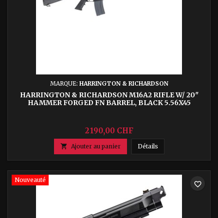
MARQUE:
HARRINGTON & RICHARDSON
HARRINGTON & RICHARDSON M16A2 RIFLE W/ 20"
HAMMER FORGED FN BARREL, BLACK 5.56X45
2 190,00 CHF
Harrington & Richar

Ajouter au panier
Détails
Nouveauté
favorite_border