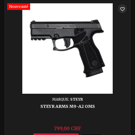
Nouveauté
favorite_border
MARQUE:
STEYR
STEYR ARMS M9-A2 OMS
799,00 CHF