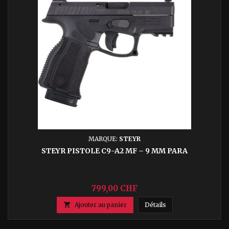
MARQUE:
STEYR
STEYR PISTOLE C9-A2 MF – 9 MM PARA
799,00 CHF
Steyr Pistole C9-A2

Ajouter au panier
Détails