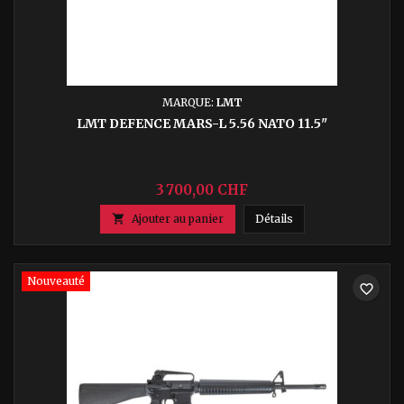
MARQUE:
LMT
LMT DEFENCE MARS-L 5.56 NATO 11.5"
3 700,00 CHF
LMT Defence MARS-L

Ajouter au panier
Détails
Nouveauté
favorite_border