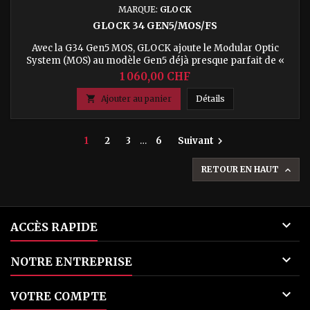
MARQUE:
GLOCK
GLOCK 34 GEN5/MOS/FS
Avec la G34 Gen5 MOS, GLOCK ajoute le Modular Optic
System (MOS) au modèle Gen5 déjà presque parfait de «
l'original ». Le chariot est usiné avec précision et offre un
1 060,00 CHF
système de montage pour les viseurs optiques courants.
Plusieurs plaques d'adaptation permettent de monter
GLOCK 34 Gen5/MO

Ajouter au panier
Détails
rapidement et facilement des viseurs miniatures à point
rouge à l'arrière du...
1
2
3
…
6
Suivant

RETOUR EN HAUT


ACCÈS RAPIDE

NOTRE ENTREPRISE

VOTRE COMPTE