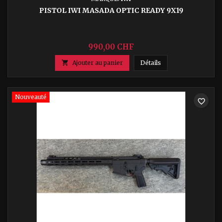
PISTOL IWI MASADA OPTIC READY 9X19
990,00 CHF
Pistol IWI Masada O

Ajouter au panier
Détails
Nouveauté
favorite_border