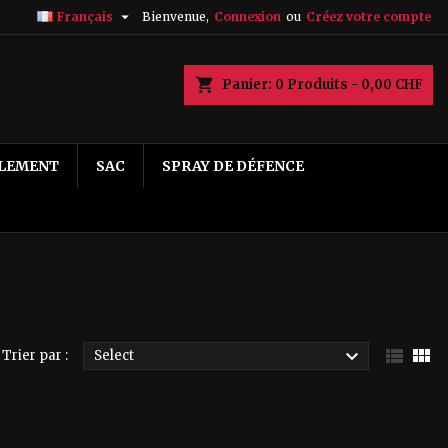

Français
Bienvenue,
Connexion
ou
Créez votre compte
×
×
×
×
echercher
Panier
0
Produits -
0,00 CHF
LEMENT
SAC
SPRAY DE DÉFENCE
)
n
s



Trier par :
Select