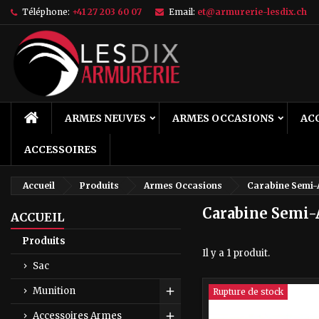
Téléphone:
+41 27 203 60 07
Email:
et@armurerie-lesdix.ch
M
(
C
C
add_circle_outline
((
Vo
No
d'e
ACCUEIL
ARMES NEUVES
ARMES OCCASIONS
AC
ACCESSOIRES
Accueil
Produits
Armes Occasions
Carabine Semi-
Carabine Semi-
ACCUEIL
Produits
Il y a 1 produit.
Sac
Munition
Rupture de stock
Toggle
Accessoires Armes