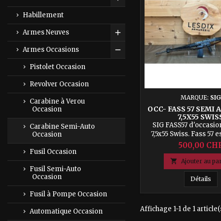
Toggle
Habillement
Armes Neuves
Toggle
Armes Occasions
Toggle
Pistolet Occasion
Revolver Occasion
MARQUE:
SIG
Carabine à Verou
OCC- FASS 57 SEMI 
Occasion
7,5X55 SWIS
SIG FASS57 d'occasion
Carabine Semi-Auto
7,5x55 Swiss. Fass 57 e
Occasion
d'assaut semi-automat
500,00 CH
Fusil Occasion
par SIG, Suisse. - Brace
Viseurs réglables- L

Ajouter au pa
Fusil Semi-Auto
canon : 21.3" (540mm)
Occasion
totale : 1100 mm- Poid
occ
Détails
Fusil à Pompe Occasion
Affichage 1-1 de 1 article(
Automatique Occasion