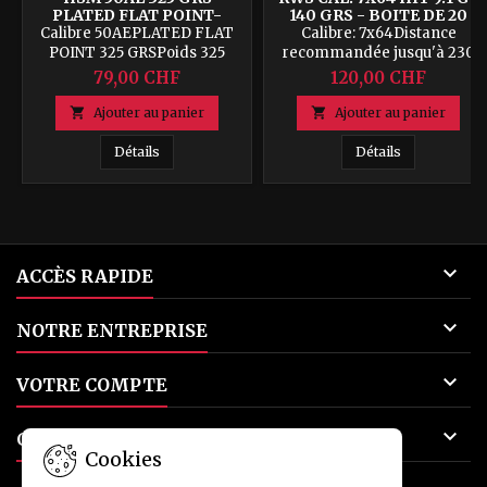
PLATED FLAT POINT-
140 GRS - BOITE DE 20
BOITE DE 25 CPS
CPS
Calibre 50AEPLATED FLAT
Calibre: 7x64Distance
POINT 325 GRSPoids 325
recommandée jusqu'à 230
grains Boite de 25 pce(s)
mPréservation de la
79,00 CHF
120,00 CHF
venaison: Très hautePouvoir
d'arrêt: hautSortie: SûreRecul:

Ajouter au panier

Ajouter au panier
LégerPoids de l'ogive: 9,1
gSans plomb: oui
HSM 50AE 325 grs Plated Flat Point- Boite de 25 c
RWS cal. 7x64
Détails
Détails

ACCÈS RAPIDE

NOTRE ENTREPRISE

VOTRE COMPTE

CONTACT
Cookies