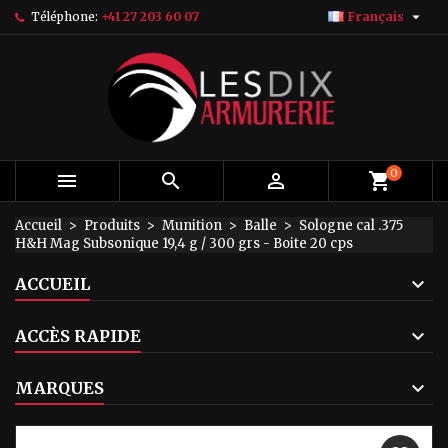

Téléphone:
+41 27 203 60 07
Français
×
×
×
My wishlists
Créer une liste d'envies
Connexion
add_circle_outline
Create new list
Vous devez être connecté pour ajouter des produits
Nom de la liste d'envies
à votre liste d'envies.
Annuler
Connexion
0



Annuler
Créer une liste d'envies
Accueil
Produits
Munition
Balle
Sologne cal .375
H&H Mag Subsonique 19,4 g / 300 grs - Boite 20 cps
ACCUEIL
ACCÈS RAPIDE
MARQUES