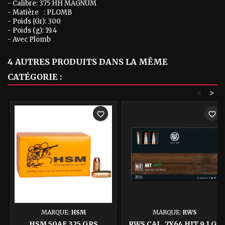
- Calibre: 375 HH MAGNUM
- Matière
: PLOMB
- Poids (Gr): 300
- Poids (g): 19.4
- Avec Plomb
4 AUTRES PRODUITS DANS LA MÊME
CATÉGORIE :
<
>
favorite_border
favorite_border
MARQUE:
HSM
MARQUE:
RWS
HSM 50AE 325 GRS
RWS CAL. 7X64 HIT 9.1 G /