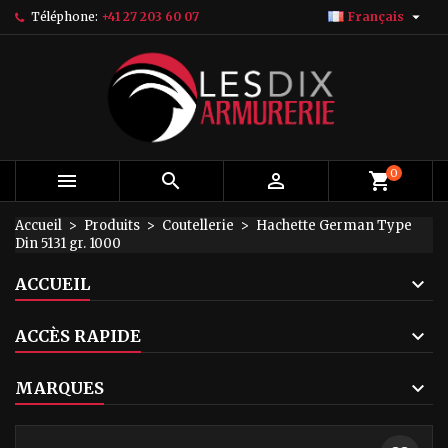

Téléphone:
+41 27 203 60 07
Français
×
×
×
My wishlists
Créer une liste d'envies
Connexion
add_circle_outline
Create new list
Vous devez être connecté pour ajouter des produits
Nom de la liste d'envies
à votre liste d'envies.
Annuler
Connexion
0



Annuler
Créer une liste d'envies
Accueil
Produits
Coutellerie
Hachette German Type
Din 5131 gr. 1000
ACCUEIL
ACCÈS RAPIDE
MARQUES