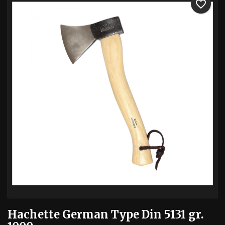
favorite_border
Hachette German Type Din 5131 gr.