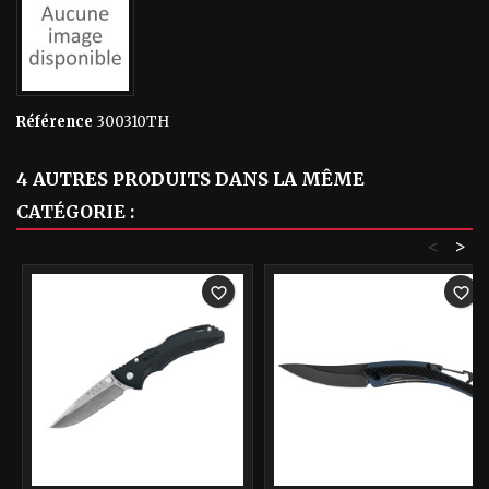
Référence
300310TH
4 AUTRES PRODUITS DANS LA MÊME
CATÉGORIE :
<
>
favorite_border
favorite_border