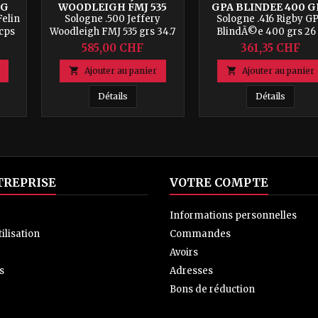
 G
WOODLEIGH FMJ 535
GPA BLINDEE 400 G
GRS 34.7 G BOITE 20 CPS
26 G - BOITE 20 CP
Felin
Sologne .500 Jeffery
Sologne .416 Rigby G
 cps
Woodleigh FMJ 535 grs 34.7
BlindÃ©e 400 grs 26
g Boite 20 cps
Boite 20 cps
585,00 CHF
361,35 CHF

Ajouter au panier

Ajouter au panier
6 Rigby Special Felin 357 grs 23.1 g Boite 20 cps
Sologne .500 Jeffery Woodleigh FMJ 535 grs 3
Sologne
Détails
Détails
TREPRISE
VOTRE COMPTE
Informations personnelles
ilisation
Commandes
Avoirs
s
Adresses
Bons de réduction