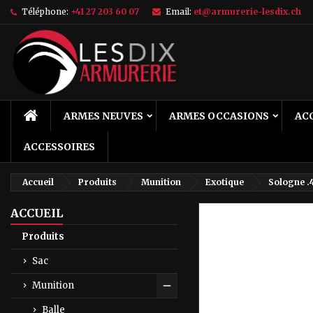
Téléphone:
+41 27 203 60 07
Email:
et@armurerie-lesdix.ch
M
C
C
add_circle_outline
Vo
No
d'e
ACCUEIL
ARMES NEUVES
ARMES OCCASIONS
AC
ACCESSOIRES
Accueil
Produits
Munition
Exotique
Sologne .
ACCUEIL
Produits
Sac
Munition
Toggle
Balle