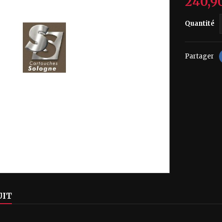
240,9
Quantité
Partager
UIT