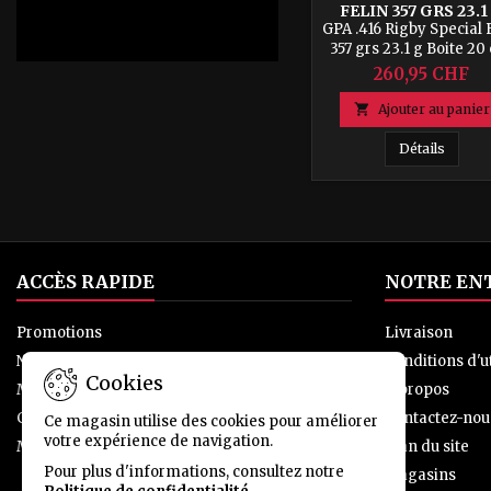
FELIN 357 GRS 23.1
BOITE 20 CPS
GPA .416 Rigby Special 
357 grs 23.1 g Boite 20
260,95 CHF

Ajouter au panier
GPA .41
Détails
ACCÈS RAPIDE
NOTRE EN
Promotions
Livraison
Nouveaux produits
Conditions d'ut
Cookies
Meilleures ventes
A propos
Contactez-nous
Contactez-nou
Ce magasin utilise des cookies pour améliorer
votre expérience de navigation.
Magasins
Plan du site
Pour plus d'informations, consultez notre
Magasins