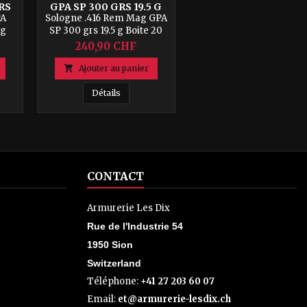
RS
GPA SP 300 GRS 19.5 G
S
BOITE 20 CPS
PA
Sologne .416 Rem Mag GPA
 g
SP 300 grs 19.5 g Boite 20
cps
240,90 CHF

Ajouter au panier
4.7 g Boite 20 cps
 .416 Rigby GPA Blindee 400 grs 26 g - Boite 20 cps
Sologne .416 Rem Mag GPA SP 300 grs 19.5 g 
Détails
CONTACT
Armurerie Les Dix
Rue de l'Industrie 54
1950 Sion
Switzerland
Téléphone:
+41 27 203 60 07
Email:
et@armurerie-lesdix.ch