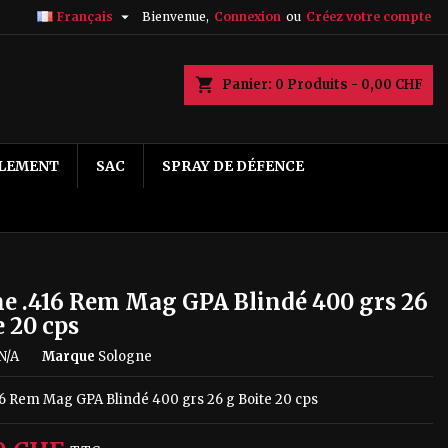

Français
Bienvenue,
Connexion
ou
Créez votre compte
×
×
×
echercher
Panier
0
Produits -
0,00 CHF
LEMENT
SAC
SPRAY DE DÉFENCE
n
s
e .416 Rem Mag GPA Blindé 400 grs 26
e 20 cps
N/A
Marque
Sologne
16 Rem Mag GPA Blindé 400 grs 26 g Boite 20 cps