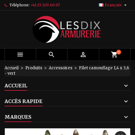

Téléphone:
+41 27 203 60 07
Français
×
×
×
My wishlists
Créer une liste d'envies
Connexion
add_circle_outline
Create new list
Vous devez être connecté pour ajouter des produits
Nom de la liste d'envies
à votre liste d'envies.
Annuler
Connexion
0



Annuler
Créer une liste d'envies
Accueil
Produits
Accessoires
Filet camouflage 1,4 x 3,6
- vert
ACCUEIL
ACCÈS RAPIDE
MARQUES