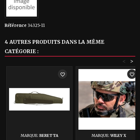
Référence
34325-11
4 AUTRES PRODUITS DANS LA MÊME
CATÉGORIE :
<
>
favorite_border
favorite_border
MARQUE:
BERETTA
MARQUE:
WILEY X