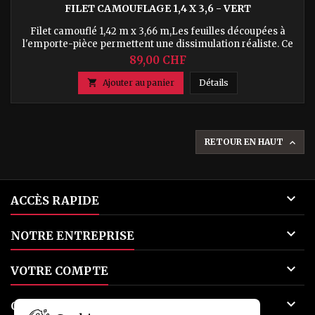
FILET CAMOUFLAGE 1,4 X 3,6 - VERT
Filet camouflé 1,42 m x 3,66 m,Les feuilles découpées à
l'emporte-pièce permettent une dissimulation réaliste. Ce
filet se fond dans l'environnement naturel avec un réalisme
89,00 CHF
en 3D, très silencieux et résistant à l'éblouissement
Filet camouflage 1,4 

Ajouter au panier
Détails
RETOUR EN HAUT


ACCÈS RAPIDE

NOTRE ENTREPRISE

VOTRE COMPTE

CONTACT