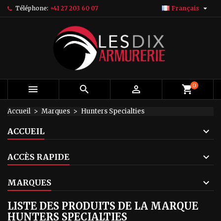

Téléphone:
+41 27 203 60 07
Français
×
×
×
×
My wishlists
((modalTitle))
Créer une liste d'envies
Connexion
add_circle_outline
Create new list
((confirmMessage))
Vous devez être connecté pour ajouter des produits
Nom de la liste d'envies
à votre liste d'envies.
((cancelText))
((modalDeleteText))
Annuler
Connexion
0



Annuler
Créer une liste d'envies
Accueil
Marques
Hunters Specialties
ACCUEIL
ACCÈS RAPIDE
MARQUES
LISTE DES PRODUITS DE LA MARQUE
HUNTERS SPECIALTIES